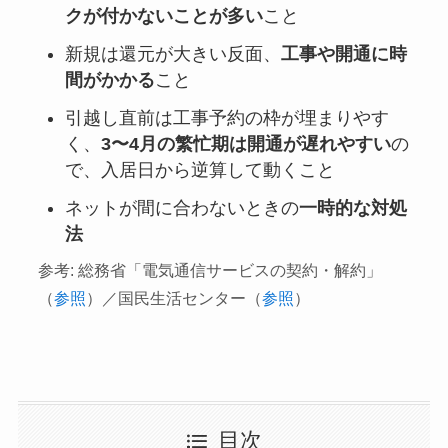
クが付かないことが多い
こと
新規は還元が大きい反面、
工事や開通に時
間がかかる
こと
引越し直前は工事予約の枠が埋まりやす
く、
3〜4月の繁忙期は開通が遅れやすい
の
で、入居日から逆算して動くこと
ネットが間に合わないときの
一時的な対処
法
参考: 総務省「電気通信サービスの契約・解約」
（
参照
）／国民生活センター（
参照
）
目次