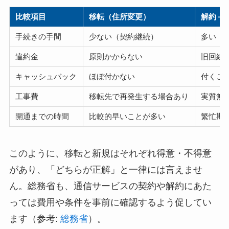
比較項目
移転（住所変更）
解約＋
手続きの手間
少ない（契約継続）
多い（
違約金
原則かからない
旧回線
キャッシュバック
ほぼ付かない
付くこ
工事費
移転先で再発生する場合あり
実質無
開通までの時間
比較的早いことが多い
繁忙期
このように、移転と新規はそれぞれ得意・不得意
があり、「どちらが正解」と一律には言えませ
ん。総務省も、通信サービスの契約や解約にあた
っては費用や条件を事前に確認するよう促してい
ます（参考:
総務省
）。